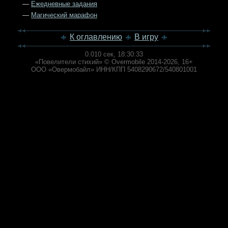
—
Ежедневные задания
—
Магический марафон
К оглавлению
В игру
0.010 сек,
18:30:33
«Повелители стихий» © Overmobile 2014-2026, 16+
ООО «Овермобайл» ИНН/КПП 5408290672/540801001