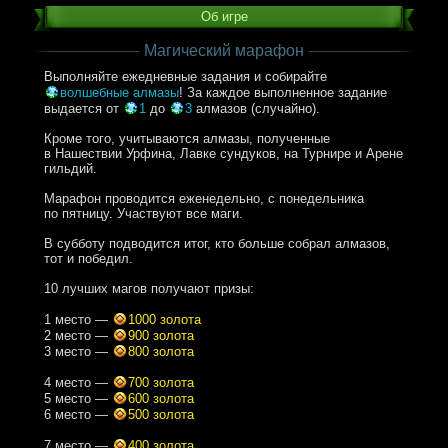
Об игре
Магический марафон
Выполняйте ежедневные задания и собирайте
волшебные алмазы
! За каждое выполненное задание
выдается от
1
до
3
алмазов (случайно).
Кроме того, учитываются алмазы, полученные
в Нашествии Урфина, Лавке сундуков, на Турнире и Арене
гильдий.
Марафон проводится еженедельно, с понедельника
по пятницу. Участвуют все маги.
В субботу подводится итог, кто больше собрал алмазов,
тот и победил.
10 лучших магов получают призы:
1 место —
1000 золота
2 место —
900 золота
3 место —
800 золота
4 место —
700 золота
5 место —
600 золота
6 место —
500 золота
7 место —
400 золота