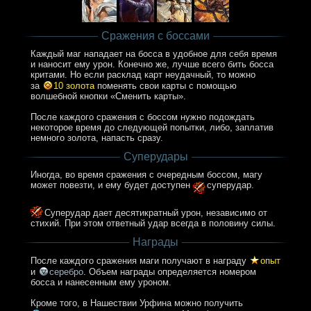
Сражения с боссами
Каждый маг нападает на босса в удобное для себя время
и наносит ему урон. Конечно же, лучше всего бить босса
критами. Но если расклад карт неудачный, то можно
за
10 золота
поменять свои карты с помощью
волшебной кнопки «Сменить карты».
После каждого сражения с боссом нужно подождать
некоторое время до следующей попытки, либо, заплатив
немного золота, напасть сразу.
Суперудары
Иногда, во время сражения с очередным боссом, магу
может повезти, и ему будет доступен
суперудар.
Cуперудар дает десятикратный урон, независимо от
стихий. При этом ответный удар всегда в половину силы.
Награды
После каждого сражения маги получают в награду
опыт
и
серебро
. Объем награды определяется номером
босса и нанесенным ему уроном.
Кроме того, в Нашествии Урфина можно получить