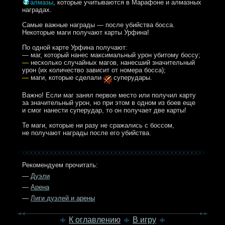
алмазы
, которые учитываются в Марафоне и алмазных
наградах.
Самые важные награды — после убийства босса.
Некоторые маги получают карты Урфина!
По одной карте Урфина получают:
—
маг, который нанес максимальный урон убитому боссу;
—
несколько случайных магов, нанесший значительный
урон (их количество зависит от номера босса);
—
маги, которые сделали
суперудары.
Важно! Если маг занял первое место или получил карту
за значительный урон, но при этом в одном из боев еще
и смог нанести суперудар, то он получает две карты!
Те маги, которые ни разу не сражались с боссом,
не получают награды после его убийства.
Рекомендуем прочитать:
—
Дуэли
—
Арена
—
Лиги дуэлей и арены
К оглавлению
В игру