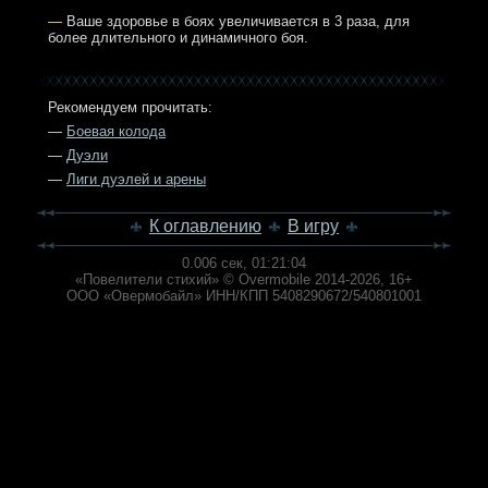
—
Ваше здоровье в боях увеличивается в 3 раза, для
более длительного и динамичного боя.
Рекомендуем прочитать:
—
Боевая колода
—
Дуэли
—
Лиги дуэлей и арены
К оглавлению
В игру
0.006 сек,
01:21:04
«Повелители стихий» © Overmobile 2014-2026, 16+
ООО «Овермобайл» ИНН/КПП 5408290672/540801001