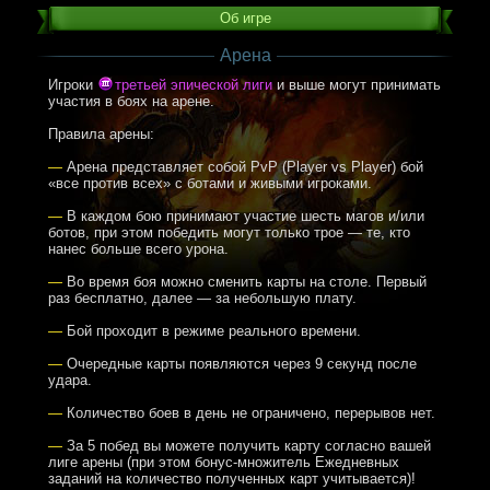
Об игре
Арена
Игроки
третьей эпической лиги
и выше могут принимать
участия в боях на арене.
Правила арены:
—
Арена представляет собой PvP (Player vs Player) бой
«все против всех» с ботами и живыми игроками.
—
В каждом бою принимают участие шесть магов и/или
ботов, при этом победить могут только трое — те, кто
нанес больше всего урона.
—
Во время боя можно сменить карты на столе. Первый
раз бесплатно, далее — за небольшую плату.
—
Бой проходит в режиме реального времени.
—
Очередные карты появляются через 9 секунд после
удара.
—
Количество боев в день не ограничено, перерывов нет.
—
За 5 побед вы можете получить карту согласно вашей
лиге арены (при этом бонус-множитель Ежедневных
заданий на количество полученных карт учитывается)!