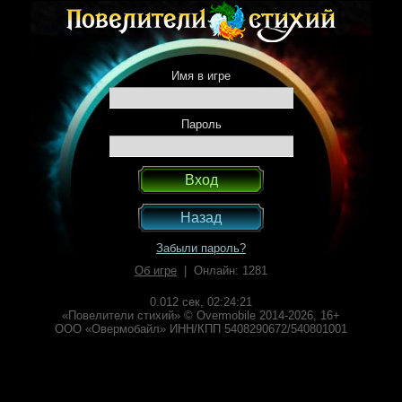
Имя в игре
Пароль
Назад
Забыли пароль?
Об игре
| Онлайн: 1281
0.012 сек,
02:24:21
«Повелители стихий» © Overmobile 2014-2026, 16+
ООО «Овермобайл» ИНН/КПП 5408290672/540801001