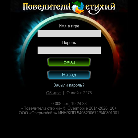
Имя в игре
Пароль
Назад
Забыли пароль?
Об игре
| Онлайн: 2275
0.008 сек,
19:24:38
«Повелители стихий» © Overmobile 2014-2026, 16+
ООО «Овермобайл» ИНН/КПП 5408290672/540801001