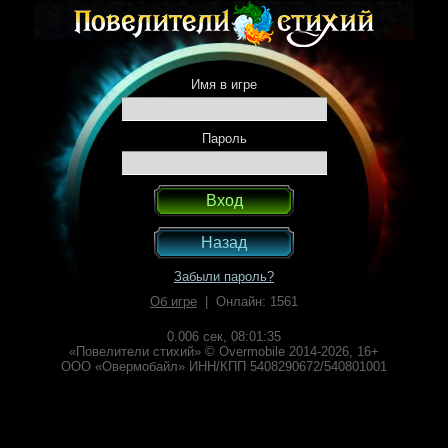
Имя в игре
Пароль
Назад
Забыли пароль?
Об игре
| Онлайн: 1561
0.006 сек,
08:01:35
«Повелители стихий» © Overmobile 2014-2026, 16+
ООО «Овермобайл» ИНН/КПП 5408290672/540801001