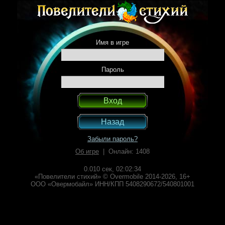
Имя в игре
Пароль
Назад
Забыли пароль?
Об игре
| Онлайн: 1408
0.010 сек,
02:02:34
«Повелители стихий» © Overmobile 2014-2026, 16+
ООО «Овермобайл» ИНН/КПП 5408290672/540801001