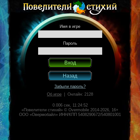
Имя в игре
Пароль
Назад
Забыли пароль?
Об игре
| Онлайн: 2128
0.006 сек,
11:24:52
«Повелители стихий» © Overmobile 2014-2026, 16+
ООО «Овермобайл» ИНН/КПП 5408290672/540801001