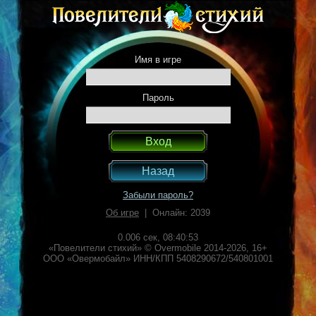
Имя в игре
Пароль
Назад
Забыли пароль?
Об игре
| Онлайн: 2039
0.006 сек,
08:40:53
«Повелители стихий» © Overmobile 2014-2026, 16+
ООО «Овермобайл» ИНН/КПП 5408290672/540801001