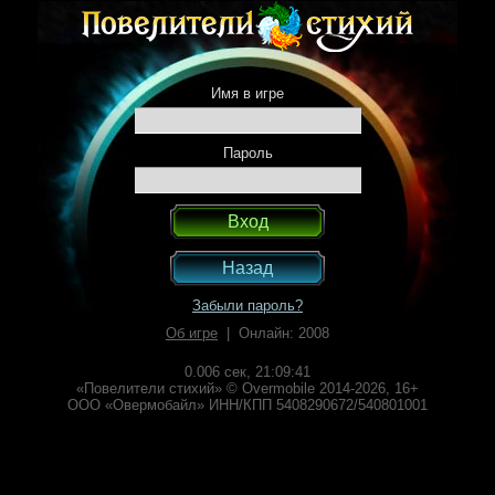
Имя в игре
Пароль
Назад
Забыли пароль?
Об игре
| Онлайн: 2008
0.006 сек,
21:09:41
«Повелители стихий» © Overmobile 2014-2026, 16+
ООО «Овермобайл» ИНН/КПП 5408290672/540801001