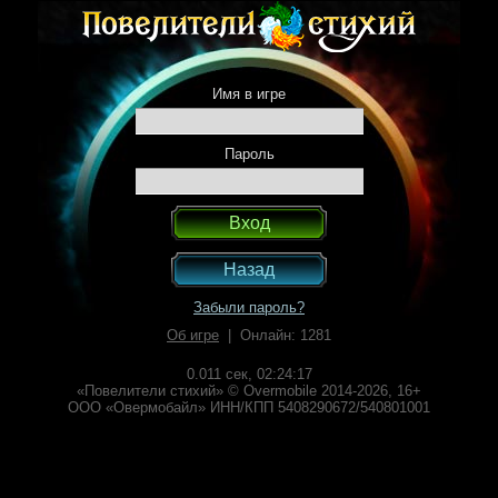
Имя в игре
Пароль
Назад
Забыли пароль?
Об игре
| Онлайн: 1281
0.011 сек,
02:24:17
«Повелители стихий» © Overmobile 2014-2026, 16+
ООО «Овермобайл» ИНН/КПП 5408290672/540801001