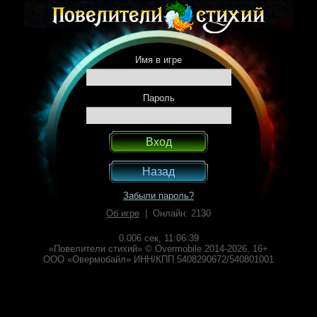
Имя в игре
Пароль
Назад
Забыли пароль?
Об игре
| Онлайн: 2130
0.006 сек,
11:06:39
«Повелители стихий» © Overmobile 2014-2026, 16+
ООО «Овермобайл» ИНН/КПП 5408290672/540801001