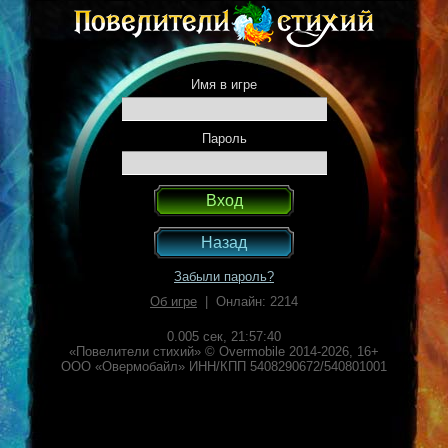
Имя в игре
Пароль
Назад
Забыли пароль?
Об игре
| Онлайн: 2214
0.005 сек,
21:57:40
«Повелители стихий» © Overmobile 2014-2026, 16+
ООО «Овермобайл» ИНН/КПП 5408290672/540801001