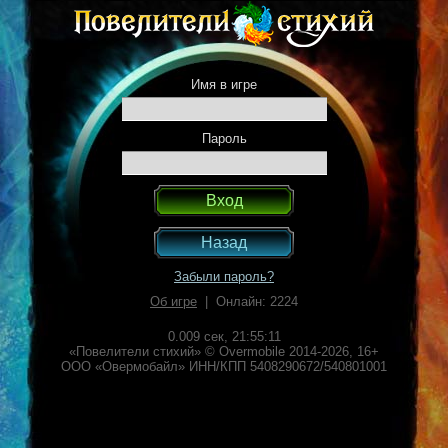
Имя в игре
Пароль
Назад
Забыли пароль?
Об игре
| Онлайн: 2224
0.009 сек,
21:55:11
«Повелители стихий» © Overmobile 2014-2026, 16+
ООО «Овермобайл» ИНН/КПП 5408290672/540801001