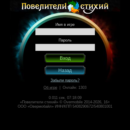
Имя в игре
Пароль
Назад
Забыли пароль?
Об игре
| Онлайн: 1303
0.011 сек,
07:18:09
«Повелители стихий» © Overmobile 2014-2026, 16+
ООО «Овермобайл» ИНН/КПП 5408290672/540801001