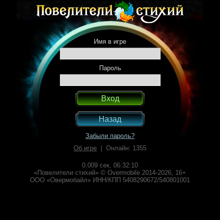
Имя в игре
Пароль
Назад
Забыли пароль?
Об игре
| Онлайн: 1355
0.009 сек,
06:32:10
«Повелители стихий» © Overmobile 2014-2026, 16+
ООО «Овермобайл» ИНН/КПП 5408290672/540801001