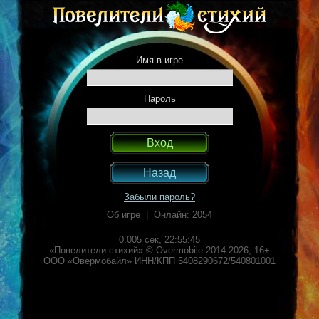
Имя в игре
Пароль
Назад
Забыли пароль?
Об игре
| Онлайн: 2054
0.005 сек,
22:55:45
«Повелители стихий» © Overmobile 2014-2026, 16+
ООО «Овермобайл» ИНН/КПП 5408290672/540801001