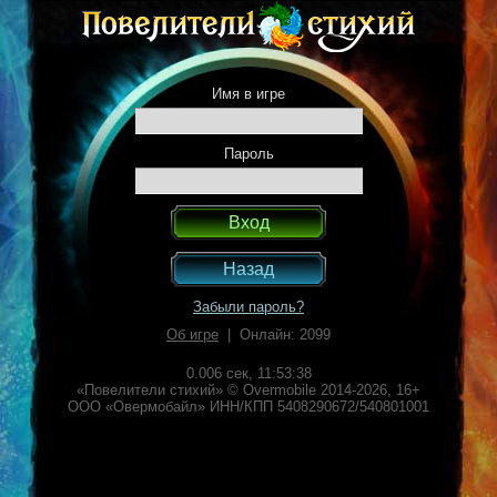
Имя в игре
Пароль
Назад
Забыли пароль?
Об игре
| Онлайн: 2099
0.006 сек,
11:53:38
«Повелители стихий» © Overmobile 2014-2026, 16+
ООО «Овермобайл» ИНН/КПП 5408290672/540801001