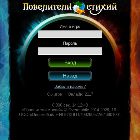
Имя в игре
Пароль
Назад
Забыли пароль?
Об игре
| Онлайн: 2117
0.006 сек,
14:12:40
«Повелители стихий» © Overmobile 2014-2026, 16+
ООО «Овермобайл» ИНН/КПП 5408290672/540801001