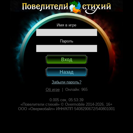
Имя в игре
Пароль
Назад
Забыли пароль?
Об игре
| Онлайн: 965
0.005 сек,
05:53:39
«Повелители стихий» © Overmobile 2014-2026, 16+
ООО «Овермобайл» ИНН/КПП 5408290672/540801001