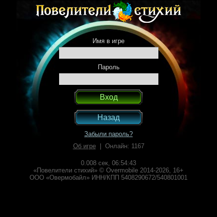
Имя в игре
Пароль
Назад
Забыли пароль?
Об игре
| Онлайн: 1167
0.008 сек,
06:54:43
«Повелители стихий» © Overmobile 2014-2026, 16+
ООО «Овермобайл» ИНН/КПП 5408290672/540801001