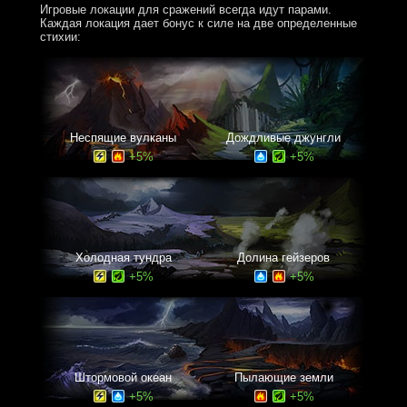
Игровые локации для сражений всегда идут парами.
Каждая локация дает бонус к силе на две определенные
стихии:
Неспящие вулканы
Дождливые джунгли
+5%
+5%
Холодная тундра
Долина гейзеров
+5%
+5%
Штормовой океан
Пылающие земли
+5%
+5%