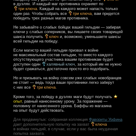
в дуэлях. И каждый маг противника охраняет по
три ключа
. Каждый на каждого может напасть только
один раз. Чтобы собрать все
три ключа
, вам придется
победить трех разных магов противника.
Не забывайте о слабых бойцах вашей гильдии — забирая
ключи у слабых соперников, вы лишаете своих товарищей
шанса получить
ключ
и, возможно, уменьшаете шансы
всей гильдии на победу.
Если магистр вашей гильдии призвал к войне
не максимальный состав гильдии, то вместо каждого
отсутствующего участника вашим противникам будет
доступен один
халявный ключ
, за который им не нужно
будет сражаться, достаточно просто его подобрать.
Но и призывать на войну совсем уже слабых новобранцев
не стоит — ведь тогда ваши противники легко заберут
с них все
три ключа
.
Кроме того, за победу в дуэлях маги будут получать
опыт
, равный нанесенному урону. За поражение —
половину от нанесенного урона. Баффы из магазина
на опыт будут действовать.
Для продвинутых: собранная коллекция
Фавориты Урфина
дает дополнительную попытку на захват
ключа
в войнах гильдий, в случае, если у вас была неудачная
попытка захвата.