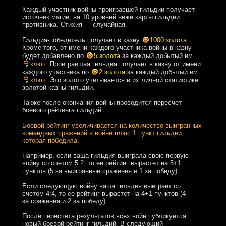
Каждый участник войны проигравшей гильдии получает
источник магии, на 10 уровней ниже карты гильдии
противника. Стихия — случайная.
Гильдия-победитель получает в казну
1000 золота
.
Кроме того, от имени каждого участника войны в казну
будет добавлено по
5 золота
за каждый добытый им
ключ
. Проигравшая гильдия получает в казну от имени
каждого участника по
2 золота
за каждый добытый им
ключ
. Это золото учитывается в их личной статистике
золотой казны гильдии.
Также после окончания войны проводится пересчет
боевого рейтинга гильдий.
Боевой рейтинг увеличивается на количество выигранных
командных сражений в войне плюс 1 пункт гильдии,
которая победила.
Например, если ваша гильдия выиграла свою первую
войну со счетом 5:2, то ее рейтинг вырастет на 5+1
пунктов (5 за выигранные сражения и 1 за победу).
Если следующую войну ваша гильдия выиграет со
счетом 4:4, то ее рейтинг вырастет на 4+1 пунктов (4
за сражения и 2 за победу).
После пересчета результатов всех войн публикуется
новый боевой рейтинг гильдий. В следующий