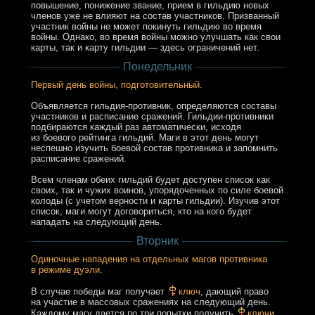
повышение, понижение звание, прием в гильдию новых
членов уже не влияют на состав участников. Призванный
участник войны не может покинуть гильдию во время
войны. Однако, во время войны можно улучшать как свои
карты, так и карту гильдии — здесь ограничений нет.
Понедельник
Первый день войны, подготовительный.
Объявляется гильдия-противник, определяются составы
участников и расписание сражений. Гильдии-противники
подбираются каждый раз автоматически, исходя
из боевого рейтинга гильдий. Маги в этот день могут
неспешно изучить боевой состав противника и запомнить
расписание сражений.
Всем членам обеих гильдий будет доступен список как
своих, так и чужих воинов, упорядоченных по силе боевой
колоды (с учетом верности и карты гильдии). Изучив этот
список, маги могут договориться, кто на кого будет
нападать на следующий день.
Вторник
Одиночные нападения на отдельных магов противника
в режиме дуэли.
В случае победы маг получает
ключ
, дающий право
на участие в массовых сражениях на следующий день.
Каждому магу дается по три попытки получить
ключи