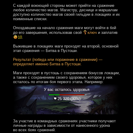
С каждой воюющей стороны может прийти на сражение
любое количество магов. Магистру, деснице и маршалам
доступно количество магов своей гильдии в локациях и их
поименные списки.
Опоздавшие на начало сражения маги могут войти в бой
до его завершения, использовав свой
ключ
и заплатив
10
.
Выжившие в локациях маги проходят на второй, основной
этап сражения — Битва в Пустоши.
Результат (победа или поражение в сражении) —
определяет именно Битва в Пустоши.
Маги проходят в пустошь с сохранением бонусов локации,
а также с сохранением своего здоровья, которое у них
осталось по итогам боя первого этапа. Например:
У вас осталось здоровья
25 320 (30%)
За участие в командных сражениях участники получают
личные награды в зависимости от нанесенного урона
во всех боях сражений.