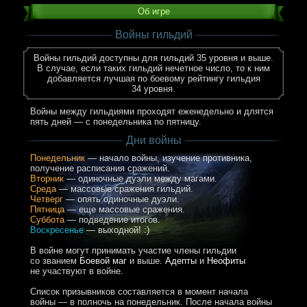
Об игре
Войны гильдий
Войны гильдий доступны для гильдий 35 уровня и выше.
В случае, если таких гильдий нечетное число, то к ним
добавляется лучшая по боевому рейтингу гильдия
34 уровня.
Войны между гильдиями проходят еженедельно и длятся
пять дней — с понедельника по пятницу.
Дни войны
Понедельник
— начало войны, изучение противника,
получение расписания сражений.
Вторник
— одиночные дуэли между магами.
Среда
— массовые сражения гильдий.
Четверг
— опять одиночные дуэли.
Пятница
— еще массовые сражения.
Суббота
— подведение итогов.
Воскресенье
— выходной! :)
В войне могут принимать участие члены гильдии
со званием
Боевой маг
и выше.
Адепты
и
Неофиты
не участвуют в войне.
Список призывников составляется в момент начала
войны — в полночь на понедельник. После начала войны