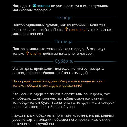
Наградные
алмазы
не учитываются в еженедельном
магическом марафоне!
Четверг
Повтор одиночных дуэлей, как во вторник. Снова три
попытки на то, чтобы забрать
три ключа
у трех разных
магов противника.
Пятница
Повтор командных сражений, как в среду. В ход идут
только
ключи
, добытые накануне, в четверг.
Суббота
В этот день происходит подведение итогов, раздача
наград, пересчет боевого рейтинга гильдий.
На определение гильдии-победителя в войне влияют
только победы в командных сражениях!
Кто больше одержал побед в сражениях за неделю, тот
и победил. Если количество побед окажется равным,
то победителем будет назначена та гильдия, маги которой
нанесли в сражениях больший урон.
Каждый маг-победитель получает источник магии, равный
уровню карты гильдии побежденного противника. Стихия
источника — случайная.