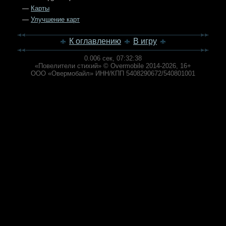
—
Карты
—
Улучшение карт
К оглавлению
В игру
0.006 сек,
07:32:38
«Повелители стихий» © Overmobile 2014-2026, 16+
ООО «Овермобайл» ИНН/КПП 5408290672/540801001