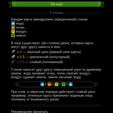
Об игре
Стихии
Каждая карта принадлежит определенной стихии:
вода,
огонь,
воздух,
земля.
В игре существует три степени урона, которые карты
могут друг другу нанести в бою:
x 1
— обычный урон (равный силе карты)
x 1.5
— критический (полуторный)
x 0.5
— слабый (половинный)
Стихии наносят друг другу повышенный урон по древнему
канону: вода заливает огонь, огонь сжигает воздух,
воздух сдувает землю, земля засыпает воду.
При этом, в обратном порядке действует слабый урон:
например, огненные карты причиняют водяным лишь
половину от возможного урона.
Рекомендуем прочитать: